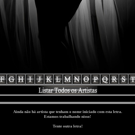
Ainda não há artista que tenham o nome iniciado com esta letra.
Estamos trabalhando nisso!
Tente outra letra!